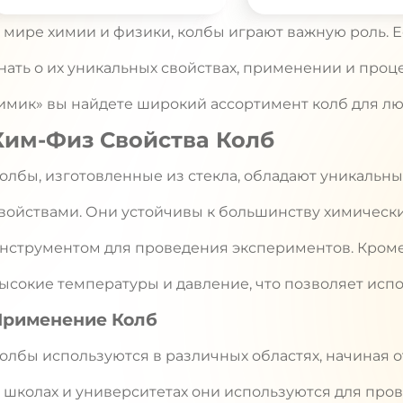
 мире химии и физики, колбы играют важную роль. Ес
нать о их уникальных свойствах, применении и проц
имик» вы найдете широкий ассортимент колб для лю
Хим-Физ Свойства Колб
олбы, изготовленные из стекла, обладают уникаль
войствами. Они устойчивы к большинству химически
нструментом для проведения экспериментов. Кроме
ысокие температуры и давление, что позволяет испо
Применение Колб
олбы используются в различных областях, начиная 
 школах и университетах они используются для про