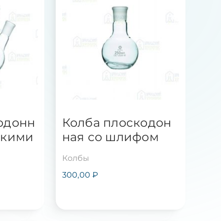
одонн
Колба плоскодон
ькими
ная со шлифом
Колбы
300,00
₽