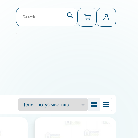
Search
for:
В списке найденных результатов используйте 