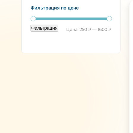
Фильтрация по цене
Фильтрация
Минимал
Максимал
Цена:
250 ₽
—
1600 ₽
цена
цена