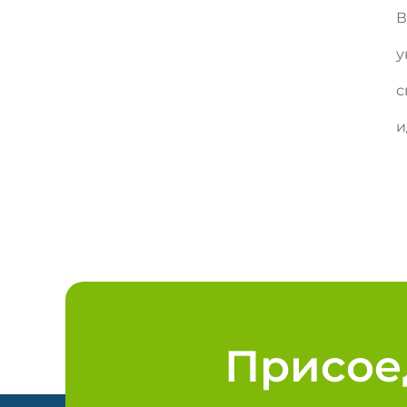
В
у
с
и
Присое