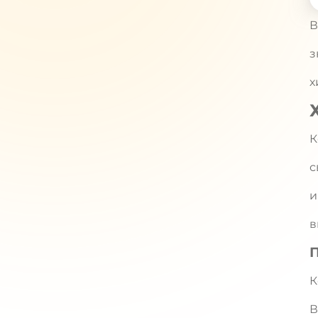
В
з
х
К
с
и
в
К
В