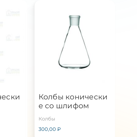
чески
Колбы конически
а
е со шлифом
Колбы
300,00
₽