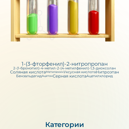
1-(3-фторфенил)-2-нитропропан
2-(1-бромэтил)-4-метил-2-(4-метилфенил)-1,3-диоксолан
Соляная кислота
Нитроэтан
Уксусная кислота
Метиламин
Серная кислота
Бензальдегид
Ацетилхлорид
Ацетон
Категории