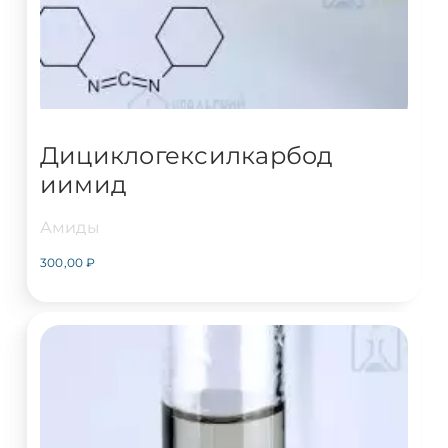
Дициклогексилкарбод
иимид
Амиды
300,00
₽