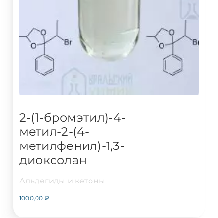
2-(1-бромэтил)-4-
метил-2-(4-
метилфенил)-1,3-
диоксолан
Альдегиды и кетоны
1000,00
₽