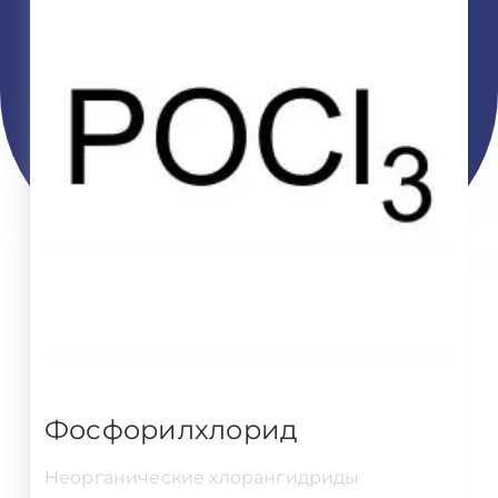
Фосфорилхлорид
Неорганические хлорангидриды