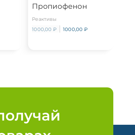
Пропиофенон
Реактивы
1000,00
₽
1000,00
₽
получай