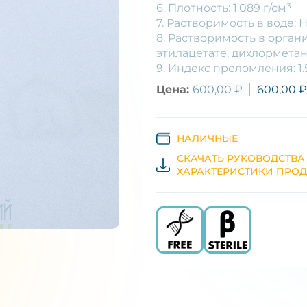
6. Плотность: 1.089 г/см³
7. Растворимость в воде:
8. Растворимость в орган
этилацетате, дихлорметан
9. Индекс преломления: 1.
Цена:
600,00
₽
600,00
₽
НАЛИЧНЫЕ
СКАЧАТЬ РУКОВОДСТВА
ХАРАКТЕРИСТИКИ ПРОД