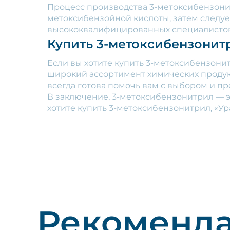
Процесс производства 3-метоксибензонит
метоксибензойной кислоты, затем следуе
высококвалифицированных специалистов
Купить 3-метоксибензонит
Если вы хотите купить 3-метоксибензонит
широкий ассортимент химических продук
всегда готова помочь вам с выбором и п
В заключение, 3-метоксибензонитрил — э
хотите купить 3-метоксибензонитрил, «У
Рекоменд