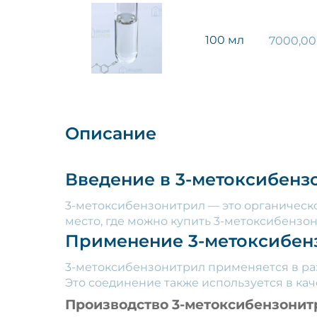
100 мл
7000,0
Описание
Введение в 3-метоксибенз
3-метоксибензонитрил — это органическ
место, где можно купить 3-метоксибензо
Применение 3-метоксибен
3-метоксибензонитрил применяется в раз
Это соединение также используется в ка
Производство 3-метоксибензонит