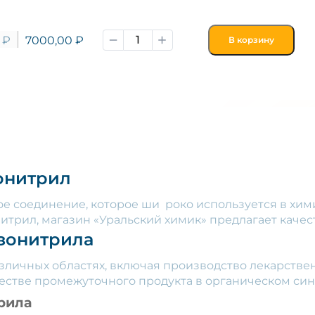
0
₽
7000,00
₽
В корзину
онитрил
ое соединение, которое ши роко используется в хи
нитрил, магазин «Уральский химик» предлагает качес
зонитрила
личных областях, включая производство лекарствен
честве промежуточного продукта в органическом син
рила