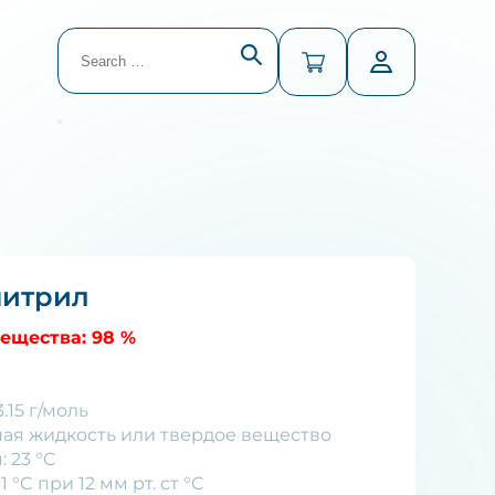
Search
for:
В списке найденных результатов используйте 
нитрил
ещества: 98 %
.15 г/моль
ная жидкость или твердое вещество
 23 °C
 °C при 12 мм рт. ст °C