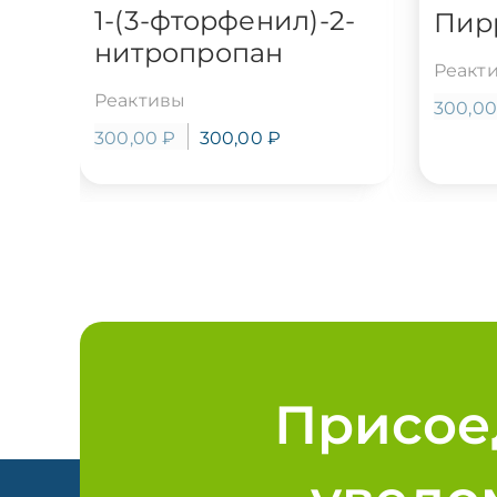
1-(3-фторфенил)-2-
Пир
нитропропан
Реакт
Реактивы
300,0
300,00
₽
300,00
₽
Присое