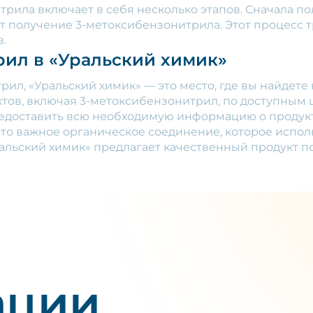
рила включает в себя несколько этапов. Сначала по
т получение 3-метоксибензонитрила. Этот процесс т
.
рил в «Уральский химик»
рил, «Уральский химик» — это место, где вы найдет
тов, включая 3-метоксибензонитрил, по доступным 
редоставить всю необходимую информацию о продукт
то важное органическое соединение, которое исполь
ральский химик» предлагает качественный продукт по
ации