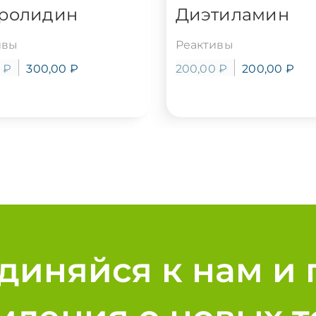
ролидин
Диэтиламин
ивы
Реактивы
0
₽
300,00
₽
200,00
₽
200,00
₽
диняйся к нам и 