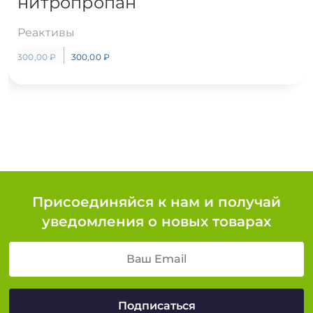
нитропропан
Реактивы
300,00
₽
300,00
₽
Присоединяйся к нам и получай
уведомления о новых товарах