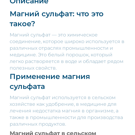
Описание
Магний сульфат: что это
такое?
Магний сульфат — это химическое
соединение, которое широко используется в
различных отраслях промышленности и
медицине. Это белый порошок, который
легко растворяется в воде и обладает рядом
полезных свойств.
Применение магния
сульфата
Магний сульфат используется в сельском
хозяйстве как удобрение, в медицине для
лечения недостатка магния в организме, а
также в промышленности для производства
различных продуктов.
Магний сульфат в сельском