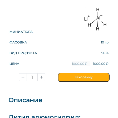
10 гр
96 %
1000,00
₽
1000,00
₽
В корзину
Описание
Лития алюмогидрид: