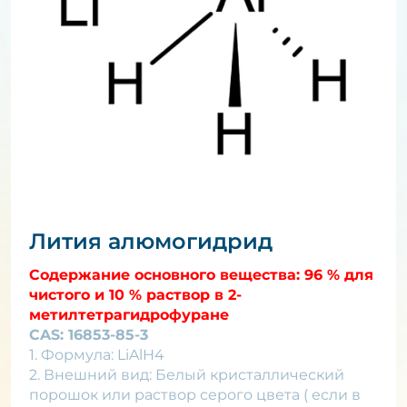
Лития алюмогидрид
Содержание основного вещества: 96 % для
чистого и 10 % раствор в 2-
метилтетрагидрофуране
CAS: 16853-85-3
1. Формула: LiAlH4
2. Внешний вид: Белый кристаллический
порошок или раствор серого цвета ( если в