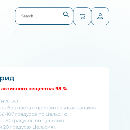
Search
for:
В списке найденных результатов используйте 
орид
активного вещества: 98 %
2H2Cl2O
ть без цвета с пронзительным запахом.
06-107 градусов по Цельсию.
: -70 градусов по Цельсию.
ри 20 градусах Цельсия).