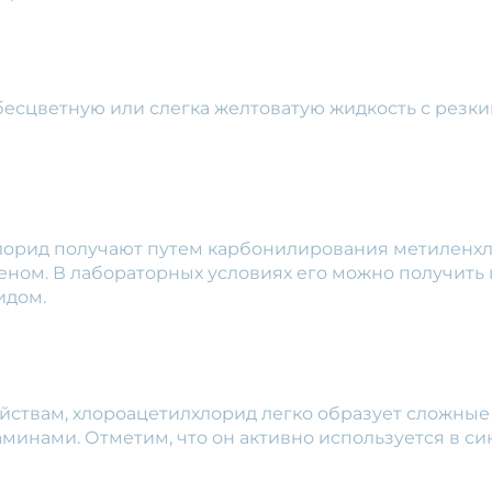
есцветную или слегка желтоватую жидкость с резким
орид получают путем карбонилирования метиленхл
теном. В лабораторных условиях его можно получить
идом.
ствам, хлороацетилхлорид легко образует сложные 
аминами. Отметим, что он активно используется в си