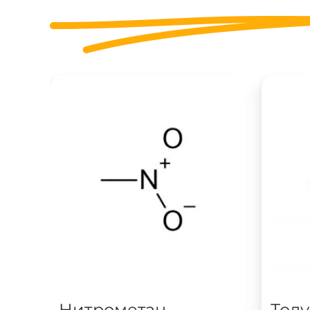
Нитрометан
Тол