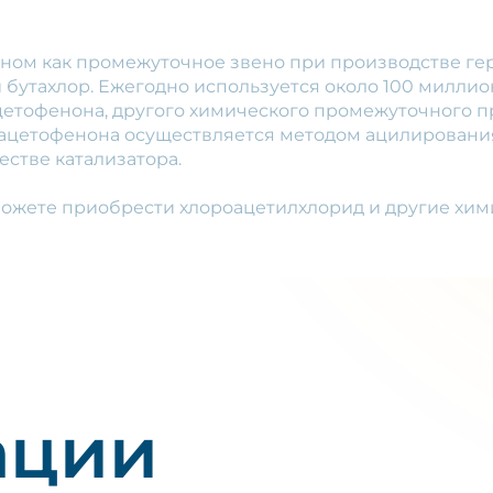
ном как промежуточное звено при производстве ге
и бутахлор. Ежегодно используется около 100 миллио
цетофенона, другого химического промежуточного п
орацетофенона осуществляется методом ацилирован
стве катализатора.
можете приобрести хлороацетилхлорид и другие хим
ации