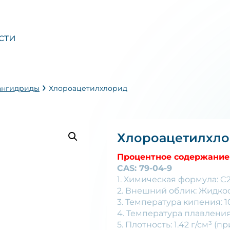
сти
ангидриды
Хлороацетилхлорид
Хлороацетилхл
Процентное содержание 
CAS: 79-04-9
1. Химическая формула: C
2. Внешний облик: Жидкос
3. Температура кипения: 1
4. Температура плавления
5. Плотность: 1.42 г/см³ (п