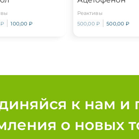
ивы
Реактивы
0
₽
100,00
₽
500,00
₽
500,00
₽
диняйся к нам и 
мления о новых т