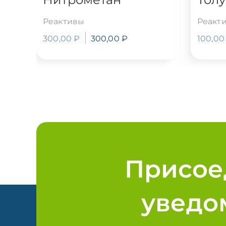
Реактивы
Реакт
300,00
₽
300,00
₽
100,0
Присое
уведо