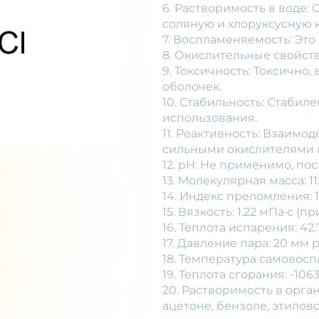
6. Растворимость в воде:
соляную и хлоруксусную 
7. Воспламеняемость: Эт
8. Окислительные свойств
9. Токсичность: Токсично
оболочек.
10. Стабильность: Стабил
использования.
11. Реактивность: Взаимод
сильными окислителями 
12. pH: Не применимо, по
13. Молекулярная масса: 11
14. Индекс преломления: 1
15. Вязкость: 1.22 мПа·с (п
16. Теплота испарения: 42.
17. Давление пара: 20 мм р
18. Температура самовосп
19. Теплота сгорания: -106
20. Растворимость в орга
ацетоне, бензоле, этилов