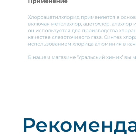
Применение
Хлороацетилхлорид применяется в основ
включая метолахлор, ацетохлор, алахлор 
он используется для производства хлора
качестве слезоточивого газа. Синтез хл
использованием хлорида алюминия в каче
В нашем магазине ‘Уральский химик’ вы 
Рекоменд