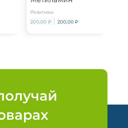
Реактивы
200,00
₽
200,00
₽
получай
оварах