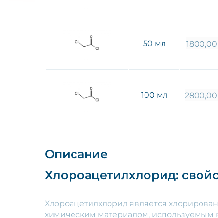
50 мл
1800,0
100 мл
2800,0
Описание
Хлороацетилхлорид: свойс
Хлороацетилхлорид является хлорирова
химическим материалом, используемым в