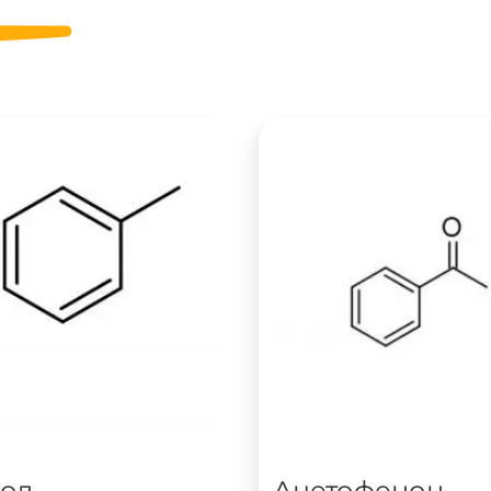
уол
Ацетофенон