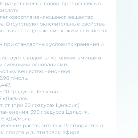
 Образует смесь с водой, превращаясь в
кислоту
о легковоспламеняющееся вещество.
а: Отсутствуют окислительные свойства.
, вызывает раздражение кожи и слизистых
ен при стандартных условиях хранения и
ействует с водой, алкоголями, аминами,
и сильными основаниями.
скольку вещество неионное.
2.98 г/моль.
.447.
ри 20 градусах Цельсия).
7 кДж/моль.
т. ст. (при 20 градусах Цельсия).
ламенения: 390 градусов Цельсия.
3.6 кДж/моль.
нических растворителях: Растворяется в
ом спирте и диэтиловом эфире.