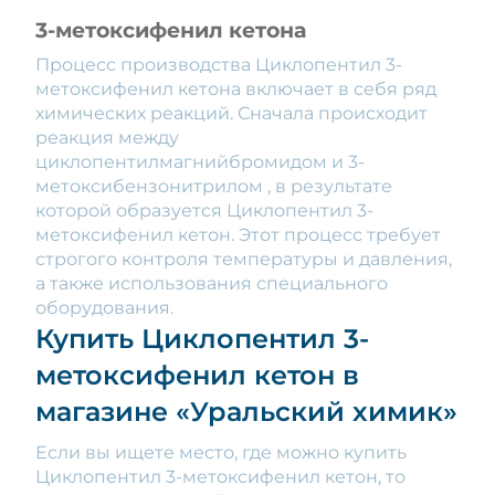
3-метоксифенил кетона
Процесс производства Циклопентил 3-
метоксифенил кетона включает в себя ряд
химических реакций. Сначала происходит
реакция между
циклопентилмагнийбромидом и 3-
метоксибензонитрилом , в результате
которой образуется Циклопентил 3-
метоксифенил кетон. Этот процесс требует
строгого контроля температуры и давления,
а также использования специального
оборудования.
Купить Циклопентил 3-
метоксифенил кетон в
магазине «Уральский химик»
Если вы ищете место, где можно купить
Циклопентил 3-метоксифенил кетон, то