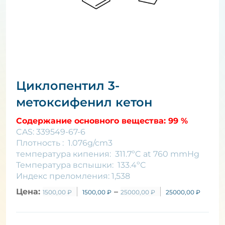
Циклопентил 3-
метоксифенил кетон
Содержание основного вещества: 99 %
CAS: 339549-67-6
Плотность : 1.076g/cm3
температура кипения: 311.7ºC at 760 mmHg
Температура вспышки: 133.4ºC
Индекс преломления: 1,538
Цена:
–
1500,00
₽
1500,00
₽
25000,00
₽
25000,00
₽